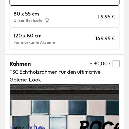
80 x 55 cm
119,95
€
Unser Bestseller 🏆
120 x 80 cm
149,95
€
Für markante Akzente
Rahmen
+
30,00
€
FSC Echtholzrahmen für den ultimative
Galerie-Look