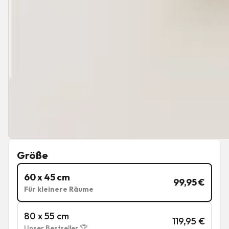
Größe
60 x 45 cm
99,95
€
Für kleinere Räume
80 x 55 cm
119,95
€
Unser Bestseller 🏆