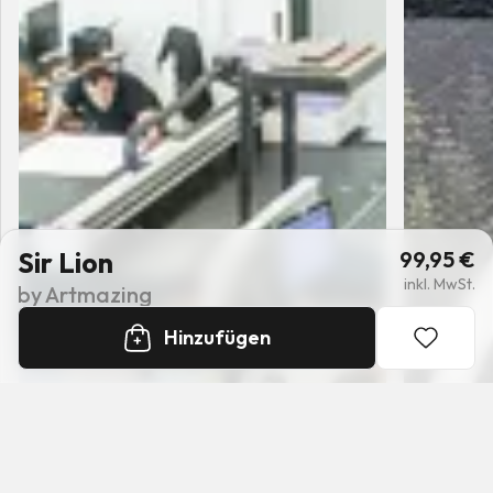
Sir Lion
99,95
€
inkl. MwSt.
by
Artmazing
Hinzufügen
+