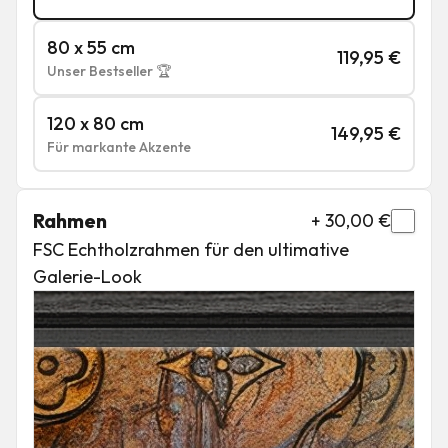
80 x 55 cm
119,95
€
Unser Bestseller 🏆
120 x 80 cm
149,95
€
Für markante Akzente
Rahmen
+
30,00
€
FSC Echtholzrahmen für den ultimative
Galerie-Look