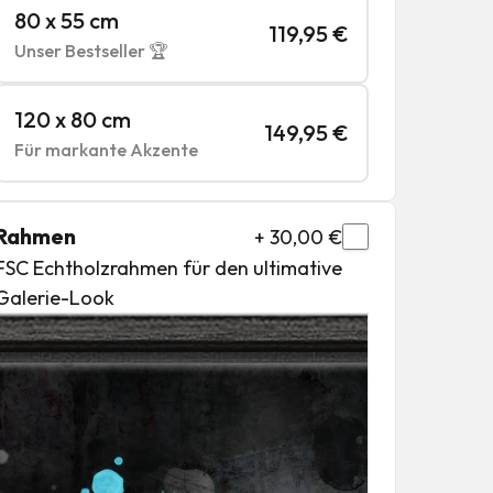
80 x 55 cm
119,95
€
Unser Bestseller 🏆
120 x 80 cm
149,95
€
Für markante Akzente
Rahmen
+
30,00
€
FSC Echtholzrahmen für den ultimative
Galerie-Look