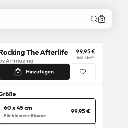
0
Rocking The Afterlife
99,95
€
inkl. MwSt.
by
Artmazing
Hinzufügen
+
Größe
60 x 45 cm
99,95
€
Für kleinere Räume