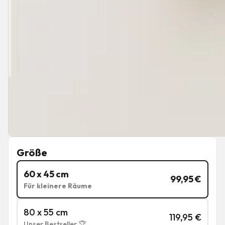
Größe
60 x 45 cm
99,95
€
Für kleinere Räume
80 x 55 cm
119,95
€
Unser Bestseller 🏆