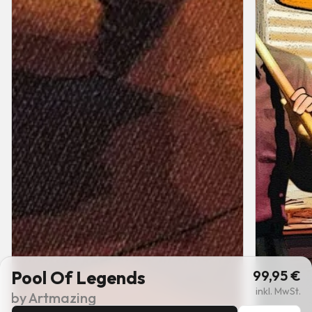
Pool Of Legends
99,95
€
inkl. MwSt.
by
Artmazing