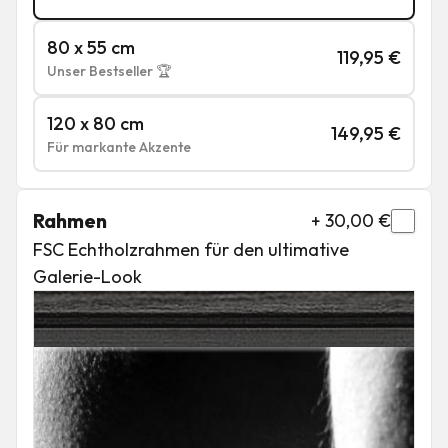
80 x 55 cm
119,95
€
Unser Bestseller 🏆
120 x 80 cm
149,95
€
Für markante Akzente
Rahmen
+
30,00
€
FSC Echtholzrahmen für den ultimative
Galerie-Look