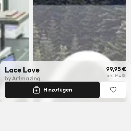
Lace Love
99,95
€
inkl. MwSt.
by
Artmazing
Hinzufügen
+