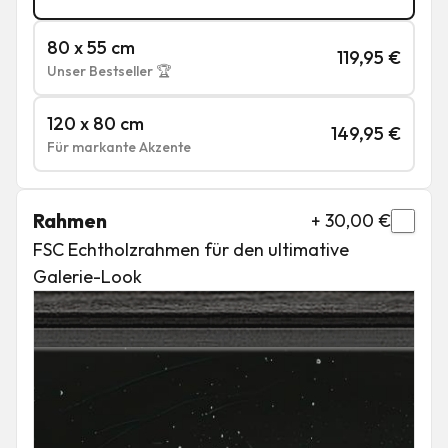
80 x 55 cm
119,95
€
Unser Bestseller 🏆
120 x 80 cm
149,95
€
Für markante Akzente
Rahmen
+
30,00
€
FSC Echtholzrahmen für den ultimative
Galerie-Look