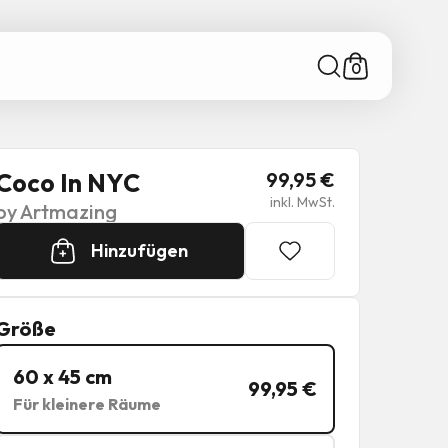
0
Coco In NYC
99,95
€
inkl. MwSt.
by
Artmazing
Hinzufügen
+
Größe
60 x 45 cm
99,95
€
Für kleinere Räume