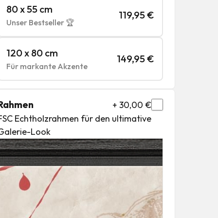
80 x 55 cm
119,95
€
Unser Bestseller 🏆
120 x 80 cm
149,95
€
Für markante Akzente
Rahmen
+
30,00
€
FSC Echtholzrahmen für den ultimative
Galerie-Look