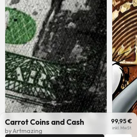
Carrot Coins and Cash
99,95
€
inkl. MwSt.
by
Artmazing