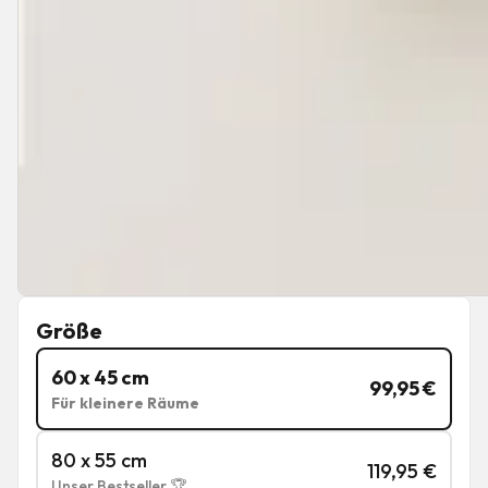
Größe
60 x 45 cm
99,95
€
Für kleinere Räume
80 x 55 cm
119,95
€
Unser Bestseller 🏆