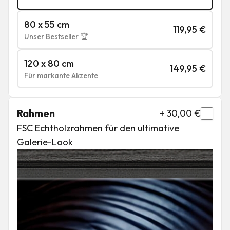
80 x 55 cm
119,95
€
Unser Bestseller 🏆
120 x 80 cm
149,95
€
Für markante Akzente
Rahmen
+
30,00
€
FSC Echtholzrahmen für den ultimative
Galerie-Look