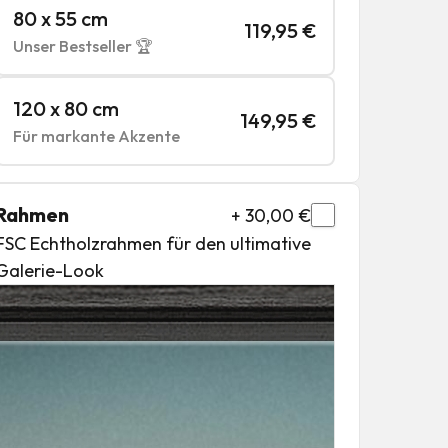
80 x 55 cm
119,95
€
Unser Bestseller 🏆
120 x 80 cm
149,95
€
Für markante Akzente
Rahmen
+
30,00
€
FSC Echtholzrahmen für den ultimative
Galerie-Look