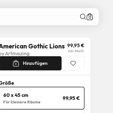
0
American Gothic Lions
99,95
€
inkl. MwSt.
by
Artmazing
Hinzufügen
+
Größe
60 x 45 cm
99,95
€
Für kleinere Räume